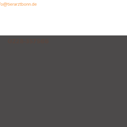
nfo@tierarztbonn.de
0228-357566