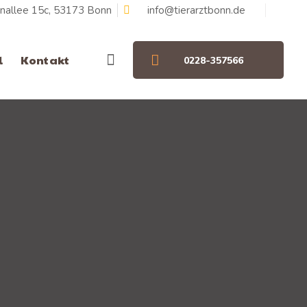
nallee 15c, 53173 Bonn
info@tierarztbonn.de
l
Kontakt
0228-357566