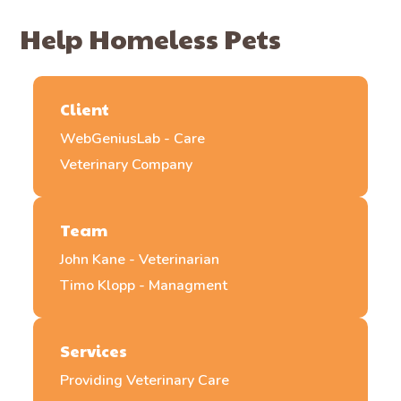
Help Homeless Pets
Client
WebGeniusLab - Care
Veterinary Company
Team
John Kane - Veterinarian
Timo Klopp - Managment
Services
Providing Veterinary Care