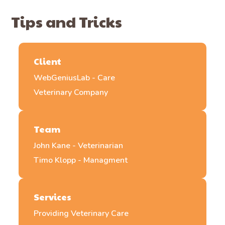
Tips and Tricks
Client
WebGeniusLab - Care
Veterinary Company
Team
John Kane - Veterinarian
Timo Klopp - Managment
Services
Providing Veterinary Care