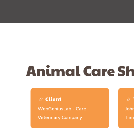
Animal Care Sh
Client
WebGeniusLab - Care
Joh
Veterinary Company
Tim