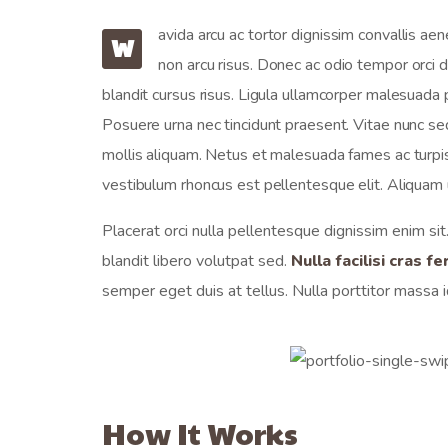
avida arcu ac tortor dignissim convallis ae
W
non arcu risus. Donec ac odio tempor orci da
blandit cursus risus. Ligula ullamcorper malesuada pr
Posuere urna nec tincidunt praesent. Vitae nunc se
mollis aliquam. Netus et malesuada fames ac turpis
vestibulum rhoncus est pellentesque elit. Aliquam u
Placerat orci nulla pellentesque dignissim enim sit
blandit libero volutpat sed.
Nulla facilisi cras 
semper eget duis at tellus. Nulla porttitor massa i
How It Works