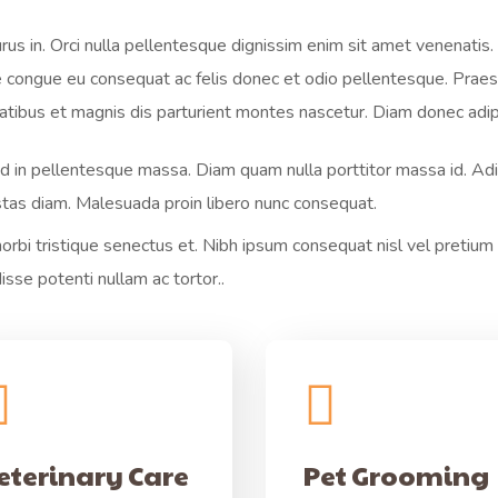
urus in. Orci nulla pellentesque dignissim enim sit amet venenatis
e congue eu consequat ac felis donec et odio pellentesque. Praes
atibus et magnis dis parturient montes nascetur. Diam donec adipis
od in pellentesque massa. Diam quam nulla porttitor massa id. Ad
as diam. Malesuada proin libero nunc consequat.
bi tristique senectus et. Nibh ipsum consequat nisl vel pretium l
isse potenti nullam ac tortor..
eterinary Care
Pet Grooming