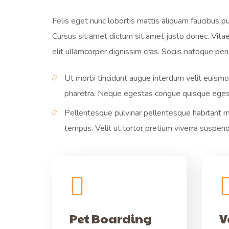
Felis eget nunc lobortis mattis aliquam faucibus p
Cursus sit amet dictum sit amet justo donec. Vita
elit ullamcorper dignissim cras. Sociis natoque pen
Ut morbi tincidunt augue interdum velit euism
pharetra. Neque egestas congue quisque egest
Pellentesque pulvinar pellentesque habitant mor
tempus. Velit ut tortor pretium viverra suspend
Pet Boarding
V