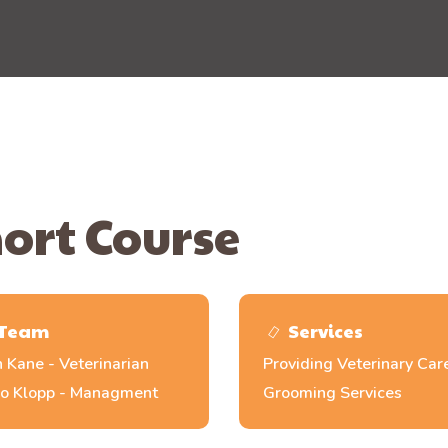
ort Course
Team
Services
n Kane - Veterinarian
Providing Veterinary Car
o Klopp - Managment
Grooming Services