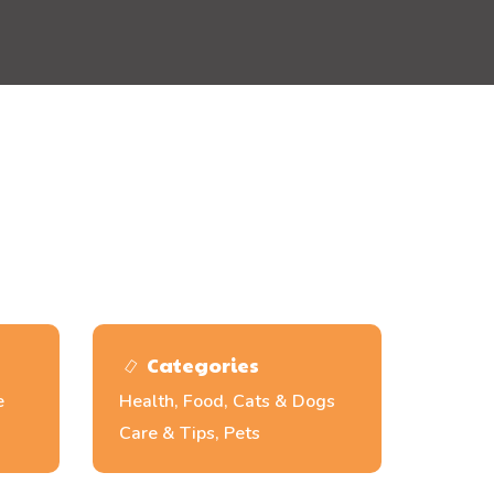
Categories
e
Health, Food, Cats & Dogs
Care & Tips, Pets