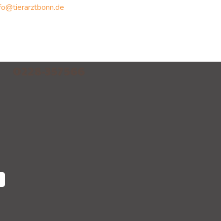
nfo@tierarztbonn.de
0228-357566