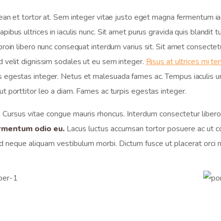
nean et tortor at. Sem integer vitae justo eget magna fermentum ia
pibus ultrices in iaculis nunc. Sit amet purus gravida quis blandit 
oin libero nunc consequat interdum varius sit. Sit amet consectetur a
d velit dignissim sodales ut eu sem integer.
Risus at ultrices mi t
 egestas integer. Netus et malesuada fames ac. Tempus iaculis ur
t porttitor leo a diam. Fames ac turpis egestas integer.
. Cursus vitae congue mauris rhoncus. Interdum consectetur libero 
fermentum odio eu.
Lacus luctus accumsan tortor posuere ac ut co
d neque aliquam vestibulum morbi. Dictum fusce ut placerat orci nu