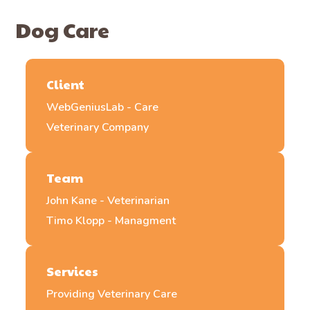
Dog Care
Client
WebGeniusLab - Care
Veterinary Company
Team
John Kane - Veterinarian
Timo Klopp - Managment
Services
Providing Veterinary Care