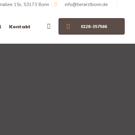
nallee 15c, 53173 Bonn
info@tierarztbonn.de
l
Kontakt
0228-357566